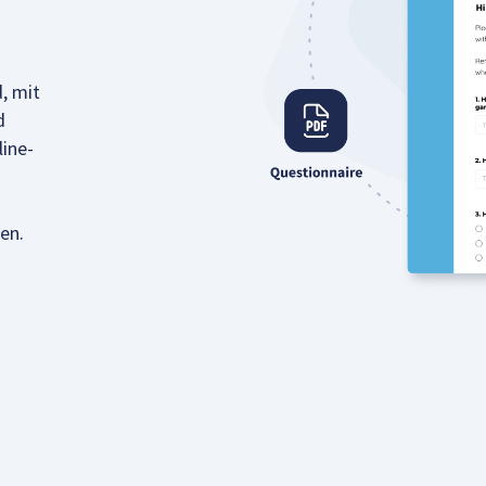
, mit
d
ine-
en.