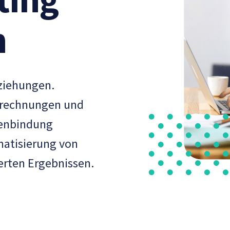
n
ziehungen.
brechnungen und
denbindung
matisierung von
erten Ergebnissen.