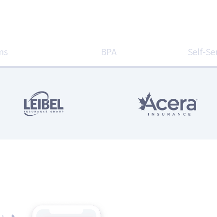
ms
BPA
Self-Se