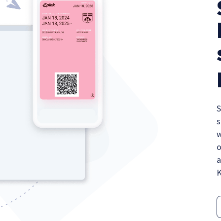
S
s
w
o
a
K