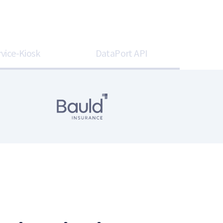
rvice-Kiosk
DataPort API