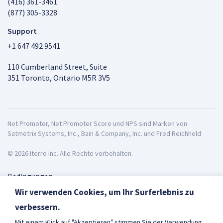
(416) 361-3461
(877) 305-3328
Support
+1 647 492 9541
110 Cumberland Street, Suite
351 Toronto, Ontario M5R 3V5
Net Promoter, Net Promoter Score und NPS sind Marken von
Satmetrix Systems, Inc., Bain & Company, Inc. und Fred Reichheld
© 2026 Iterro Inc. Alle Rechte vorbehalten.
Bedingungen
Datenschutz
Wir verwenden Cookies, um Ihr Surferlebnis zu
ISO27001
verbessern.
Deutsch
Mit einem Klick auf "Akzeptieren" stimmen Sie der Verwendung